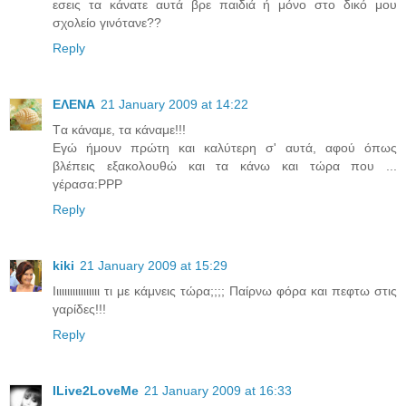
εσεις τα κάνατε αυτά βρε παιδιά ή μόνο στο δικό μου
σχολείο γινότανε??
Reply
ΕΛΕΝΑ
21 January 2009 at 14:22
Tα κάναμε, τα κάναμε!!!
Εγώ ήμουν πρώτη και καλύτερη σ' αυτά, αφού όπως
βλέπεις εξακολουθώ και τα κάνω και τώρα που ...
γέρασα:PPP
Reply
kiki
21 January 2009 at 15:29
Ιιιιιιιιιιιιιιιιι τι με κάμνεις τώρα;;;; Παίρνω φόρα και πεφτω στις
γαρίδες!!!
Reply
ILive2LoveMe
21 January 2009 at 16:33