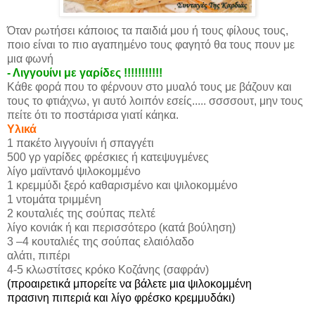
Όταν ρωτήσει κάποιος τα παιδιά μου ή τους φίλους τους,
ποιο είναι το πιο αγαπημένο τους φαγητό θα τους πουν με
μια φωνή
- Λιγγουίνι με γαρίδες !!!!!!!!!!!
Κάθε φορά που το φέρνουν στο μυαλό τους με βάζουν και
τους το φτιάχνω, γι αυτό λοιπόν εσείς..... σσσσουτ, μην τους
πείτε ότι το ποστάρισα γιατί κάηκα.
Υλικά
1 πακέτο λιγγουίνι ή σπαγγέτι
500 γρ γαρίδες φρέσκιες ή κατεψυγμένες
λίγο μαϊντανό ψιλοκομμένο
1 κρεμμύδι ξερό καθαρισμένο και ψιλοκομμένο
1 ντομάτα τριμμένη
2 κουταλιές της σούπας πελτέ
λίγο κονιάκ ή και περισσότερο (κατά βούληση)
3 –4 κουταλιές της σούπας ελαιόλαδο
αλάτι, πιπέρι
4-5 κλωστίτσες κρόκο Κοζάνης (σαφράν)
(προαιρετικά μπορείτε να βάλετε μια ψιλοκομμένη
πρασινη πιπεριά και λίγο φρέσκο κρεμμυδάκι)