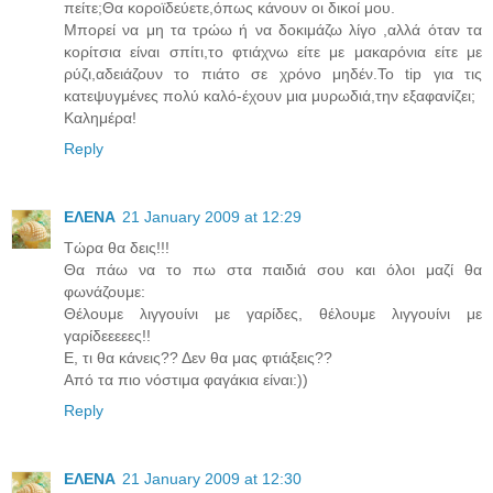
πείτε;Θα κοροϊδεύετε,όπως κάνουν οι δικοί μου.
Μπορεί να μη τα τρώω ή να δοκιμάζω λίγο ,αλλά όταν τα
κορίτσια είναι σπίτι,το φτιάχνω είτε με μακαρόνια είτε με
ρύζι,αδειάζουν το πιάτο σε χρόνο μηδέν.Το tip για τις
κατεψυγμένες πολύ καλό-έχουν μια μυρωδιά,την εξαφανίζει;
Καλημέρα!
Reply
ΕΛΕΝΑ
21 January 2009 at 12:29
Τώρα θα δεις!!!
Θα πάω να τo πω στα παιδιά σου και όλοι μαζί θα
φωνάζουμε:
Θέλουμε λιγγουίνι με γαρίδες, θέλουμε λιγγουίνι με
γαρίδεεεεες!!
Ε, τι θα κάνεις?? Δεν θα μας φτιάξεις??
Από τα πιο νόστιμα φαγάκια είναι:))
Reply
ΕΛΕΝΑ
21 January 2009 at 12:30