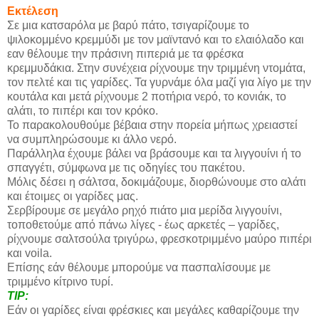
Εκτέλεση
Σε μια κατσαρόλα με βαρύ πάτο, τσιγαρίζουμε το
ψιλοκομμένο κρεμμύδι με τον μαϊντανό και το ελαιόλαδο και
εαν θέλουμε την πράσινη πιπεριά με τα φρέσκα
κρεμμυδάκια. Στην συνέχεια ρίχνουμε την τριμμένη ντομάτα,
τον πελτέ και τις γαρίδες. Τα γυρνάμε όλα μαζί για λίγο με την
κουτάλα και μετά ρίχνουμε 2 ποτήρια νερό, το κονιάκ, το
αλάτι, το πιπέρι και τον κρόκο.
Το παρακολουθούμε βέβαια στην πορεία μήπως χρειαστεί
να συμπληρώσουμε κι άλλο νερό.
Παράλληλα έχουμε βάλει να βράσουμε και τα λιγγουίνι ή το
σπαγγέτι, σύμφωνα με τις οδηγίες του πακέτου.
Μόλις δέσει η σάλτσα, δοκιμάζουμε, διορθώνουμε στο αλάτι
και έτοιμες οι γαρίδες μας.
Σερβίρουμε σε μεγάλο ρηχό πιάτο μια μερίδα λιγγουίνι,
τοποθετούμε από πάνω λίγες - έως αρκετές – γαρίδες,
ρίχνουμε σαλτσούλα τριγύρω, φρεσκοτριμμένο μαύρο πιπέρι
και voila.
Επίσης εάν θέλουμε μπορούμε να πασπαλίσουμε με
τριμμένο κίτρινο τυρί.
TIP:
Εάν οι γαρίδες είναι φρέσκιες και μεγάλες καθαρίζουμε την