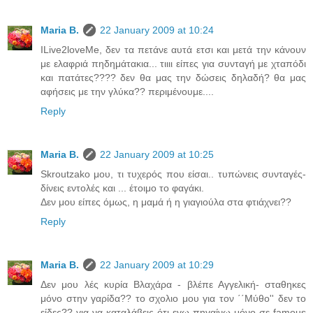
Maria B.
22 January 2009 at 10:24
ILive2loveMe, δεν τα πετάνε αυτά ετσι και μετά την κάνουν
με ελαφριά πηδημάτακια... τιιιι είπες για συνταγή με χταπόδι
και πατάτες???? δεν θα μας την δώσεις δηλαδή? θα μας
αφήσεις με την γλύκα?? περιμένουμε....
Reply
Maria B.
22 January 2009 at 10:25
Skroutzako μου, τι τυχερός που είσαι.. τυπώνεις συνταγές-
δίνεις εντολές και ... έτοιμο το φαγάκι.
Δεν μου είπες όμως, η μαμά ή η γιαγιούλα στα φτιάχνει??
Reply
Maria B.
22 January 2009 at 10:29
Δεν μου λές κυρία Βλαχάρα - βλέπε Αγγελική- σταθηκες
μόνο στην γαρίδα?? το σχολιο μου για τον ΄΄Μύθο'' δεν το
είδες?? για να καταλάβεις ότι εγω πηγαίνω μόνο σε famous