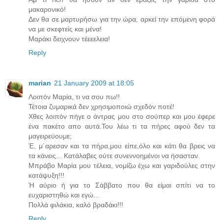
μακαρονικό!
Δεν θα σε μαρτυρήσω για την ώρα, αρκεί την επόμενη φορά
να με σκεφτείς και μένα!
Μαράκι δειχνουν τέεεελεια!
Reply
marian
21 January 2009 at 18:05
Λοιπόν Μαρία, τι να σου πω!!
Τέτοια ζυμαρικά δεν χρησιμοποιώ σχεδόν ποτέ!
Χθες λοιπόν πήγε ο άντρας μου στο σούπερ και μου έφερε
ένα πακέτο απο αυτά.Του λέω τι τα πήρες αφού δεν τα
μαγειρεύουμε;
Έ, μ΄αρεσαν και τα πήρα,μου είπε,όλο και κάτι θα βρεις να
τα κάνεις... Κατάλαβες ούτε συνεννοημένοι να ήσασταν.
Μπράβο Μαρία μου τέλεια, νομίζω έχω και γαριδούλες στην
κατάψυξη!!!
Ή αύριο ή για το Σάββατο που θα είμαι σπίτι να το
ευχαριστηθώ και εγώ...
Πολλά φιλάκια, καλό βραδάκι!!!
Reply