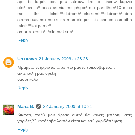
apo to fagaki sou pou latreuw kai to ftiaxnw kapws
etsi!!!xa!xa!!!posa xronia me phges! sto parelthon!10 eties
me thn leksh!!!ekdromh!!!ekdromh!!!ekdromh!!!den
stamatousame mexri na mas elegan...tis tsantes sas sthn
taksh!!!kai pame!!!
omorfa xronia!!!!alla makrina!!!
Reply
Unknown
21 January 2009 at 23:28
Μμμμμ....ευχαριστώ ..πω πω μάσες τρικούβερτες...
αντε καλή μας ορεξη
νάσαι καλά
Reply
Maria B.
22 January 2009 at 10:21
Κικίτσα, πολύ μου άρεσε αυτό! θα κάνεις μπλουμ στις
γαρίδες?? κατάλαβα λοιπόν είσαι και εσύ γαριδόπληκτη...
Reply