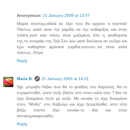
Anonymous
21 January 2009 at 13:57
Μαρία σούπερ,ειδικά σε λίγο που θα αρχίσει η νηστεία!
Πάντως καλό είναι την γαρίδα να την καθαρίζεις και στην
πλάτη,γιατί εκεί πάνω είναι μαζεμένη όλη η ακαθαρσία
της,το εντεράκι της δηλ.Στο λέω γιατί δούλευα σε ουζερί και
έχω καθαρίσει φρέσκια γαρίδα,ουουου..να είσαι καλά
πάντως..Όλγα
Reply
Maria B.
21 January 2009 at 14:01
Sgr, μπράβο Λιζάκι που θα το φτιάξεις του Χαρούλη, θα το
ευχαριστηθεί, ώστε ούζο βάζεις εσύ στον καλό σου ? δεν το
έχω δοκιμάσει ποτέ με ούζο. Με κονιάκ το είχα δοκιμάσει
στον ''Μύθο'' στο Καβούρι και είχα ξετρελλαθεί, από τότε
βάζω πάντα λίγο κονιάκ-το ιδιο και στην
αστακομακαρονάδα.
Reply