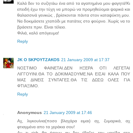
Καλά δεν το συζητάω ένα από τα αγαπημένα μου φαγητά!Κι
επειδή έχω την τύχη να μπορώ να προμηθεύομαι ψαρικά και
θαλασσινά γενικώς , βρίσκονται πάντα στον καταψύκτη μου.
Να δοκιμάσετε χταπόδι με πατάτες στο φούρνο. Χωρίς να το
βράσετε πριν. Είναι τέλειο.
Φιλιά, καλό απόγευμα!
Reply
JK O SΚΡΟΥΤΖΑΚΟS
21 January 2009 at 17:37
NOΣΤΙΜΟ ΦΑΙΝΕΤΑΙ.ΔΕΝ ΗΞΕΡΑ ΟΤΙ ΛΕΓΕΤΑΙ
ΛΙΓΓΟΥΙΝΙ.ΘΑ ΤΟ ΔΟΚΙΜΑΣΟΥΜΕ.ΝΑ ΕΙΣΑΙ ΚΑΛΑ ΠΟΥ
ΜΑΣ ΔΙΝΕΙΣ ΣΥΝΤΑΓΕΣ.ΘΑ ΤΙΣ ΔΩΣΩ ΟΛΕΣ ΓΙΑ
ΦΤΙΑΞΙΜΟ.
Reply
Anonymous
21 January 2009 at 17:46
Αχ, λιγκουίνια(ποσο βλαχάρα ειμαι) αχ, ζυμαρικά, αχ
φτιαγμένα απο τα χεράκια σου!
Αμ τι rich θα ήσουν αν δεν έβαζες την γαρίδα στο