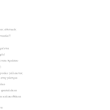
ας σπιτικός
τασία!!
ερέντα
φλέ
άλτσα πράσου
ύ
αρνάκι γάλακτος
 στη γάστρα
ύκο
ε φασολάκια
αι κολοκυθάκια
τα