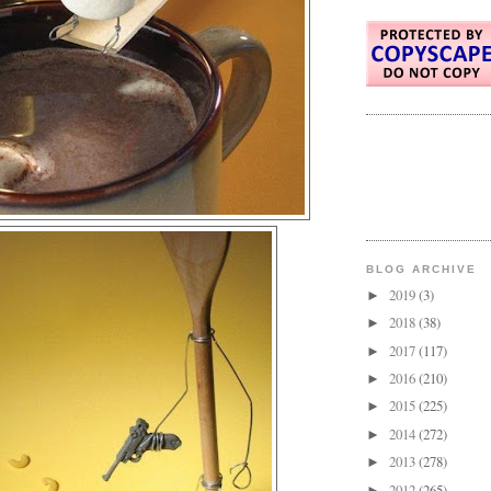
BLOG ARCHIVE
2019
(3)
►
2018
(38)
►
2017
(117)
►
2016
(210)
►
2015
(225)
►
2014
(272)
►
2013
(278)
►
2012
(265)
►