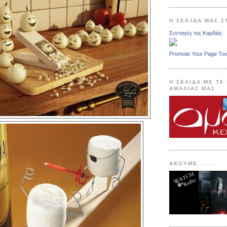
Η ΣΕΛΊΔΑ ΜΑΣ 
Συνταγές της Καρδιάς
Promote Your Page To
Η ΣΕΛΙΔΑ ΜΕ ΤΑ
ΑΜΑΛΙΑΣ ΜΑΣ
ΑΚΟΥΜΕ.......