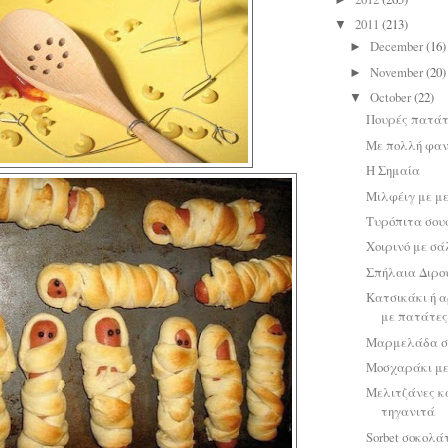
2011
(213)
▼
December
(16)
►
November
(20)
►
October
(22)
▼
Πουρές πατάτ
Με πολλή φαν
Η Σημαία
Μιλφέιγ με μ
Τυρόπιτα σου
Χοιρινό με σ
Σπήλαια Διρο
Κατσικάκι ή 
με πατάτες
Μαρμελάδα σ
Μοσχαράκι μ
Μελιτζάνες κ
τηγανιτά
Sorbet σοκολά