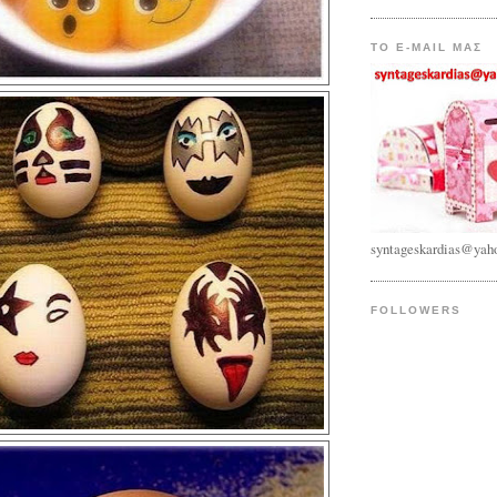
TO E-MAIL ΜΑΣ
syntageskardias@yah
FOLLOWERS