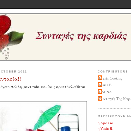
OCTOBER 2011
CONTRIBUTORS
ντασία!!
Elenis Cooking
Maria B.
 έχουν πολλή φαντασία, και ίσως αρκετό ελεύθερο
ΕΛΕΝΑ
Συνταγές Της Καρ
ΜΑΓΕΙΡΕΥΟΥΝ Μ
η Αμαλία
η Vasia B.