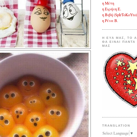
η
Μέτη
η Ειρήνη Ε.
η Βιβή (SpIrToKoYto)
η Ρένα Β.
Η ΕΥΑ ΜΑΣ, ΤΟ 
ΘΑ ΕΙΝΑΙ ΠΑΝΤΑ
ΜΑΣ
TRANSLATION
Select Language
▼