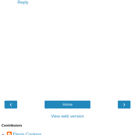
Reply
‹
›
Home
View web version
Contributors
Elenis Cooking