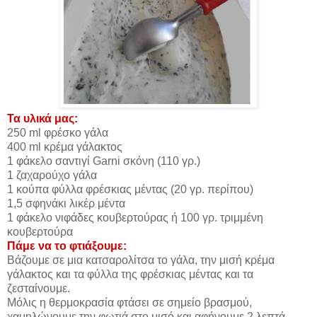
Τα υλικά μας:
250 ml φρέσκο γάλα
400 ml κρέμα γάλακτος
1 φάκελο σαντιγί Garni σκόνη (110 γρ.)
1 ζαχαρούχο γάλα
1 κούπα φύλλα φρέσκιας μέντας (20 γρ. περίπου)
1,5 σφηνάκι λικέρ μέντα
1 φάκελο νιφάδες κουβερτούρας ή 100 γρ. τριμμένη
κουβερτούρα
Πάμε να το φτιάξουμε:
Βάζουμε σε μια κατσαρολίτσα το γάλα, την μισή κρέμα
γάλακτος και τα φύλλα της φρέσκιας μέντας και τα
ζεσταίνουμε.
Μόλις η θερμοκρασία φτάσει σε σημείο βρασμού,
χαμηλώνουμε την φωτιά στο μισό και αφήνουμε 2 λεπτά