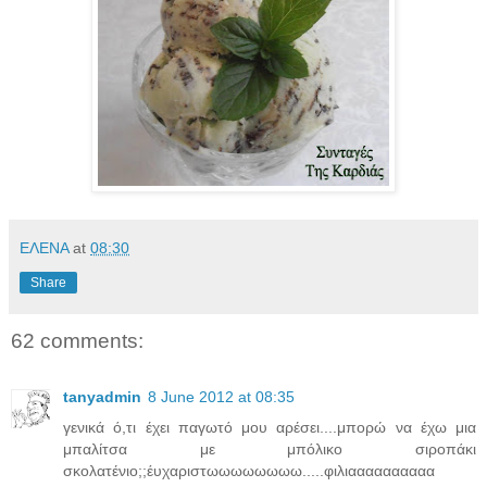
ΕΛΕΝΑ
at
08:30
Share
62 comments:
tanyadmin
8 June 2012 at 08:35
γενικά ό,τι έχει παγωτό μου αρέσει....μπορώ να έχω μια
μπαλίτσα με μπόλικο σιροπάκι
σκολατένιο;;έυχαριστωωωωωωωω.....φιλιαααααααααα