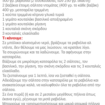
500 γρ. ραβιόλια (2 συσκευασίες των 250 γρ. εκάστη)
2 βαζάκια έτοιμη σάλτσα ντομάτας (400 γρ. το κάθε βαζάκι)
400 γρ. μοτσαρέλα τριμμένη
1 κούπα τριμμένα κίτρινα γλυκά τυριά
1 γεμάτο κουταλάκι βασιλικό αποξηραμένο
1 γεμάτο κουταλάκι ρίγανη
1 κουταλιά σκόνη σκόρδου
3 κουταλιές ελαιόλαδο
Τι κάνουμε:
Σε μπόλικο αλατισμένο νερό, βράζουμε τα ραβιόλια αλ
ντέντε, δεν θέλουμε να μας λιώσουν, να κρατάνε λίγο.
Τα σουρώνουμε και τα λαδώνουμε. Τα αφήνουμε στην
κατσαρόλα.
Βάζουμε σε μικρότερη κατσαρόλα τις 2 σάλτσες, τον
βασιλικό, την ρίγανη, την σκόνη σκόρδου και τις 3 κουταλιές
ελαιόλαδο.
Τα ζεσταίνουμε για 1 λεπτό, ίσα να ζεσταθεί η σάλτσα.
Αδειάζουμε την σάλτσα στην κατσαρόλα με τα ραβιόλια και
ανακατεύουμε καλά, να καλυφθούν όλα τα ραβιόλια από την
σάλτσα.
Σε ένα πυρέξ (ή και σε 2 μεσαίου μεγέθους πήλινα όπως
έκανα εγώ), ρίχνουμε τα μισά ραβιόλια.
Μπορούμε να χρησιμοποιήσουμε και μικρά ατομικά πήλινα