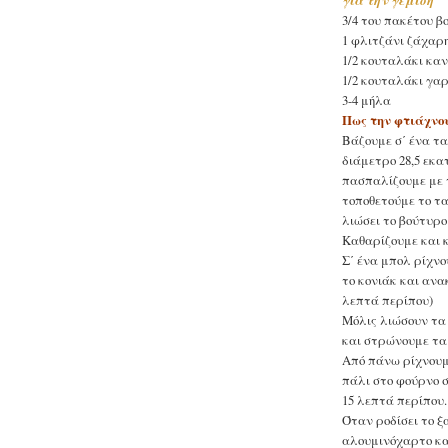
για την γέμιση
3/4 του πακέτου βο
1 φλιτζάνι ζάχαρ
1/2 κουταλάκι κα
1/2 κουταλάκι γ
3-4 μήλα
Πως την φτιάχνο
Βάζουμε σ΄ ένα τα
διάμετρο 28,5 εκα
πασπαλίζουμε με 
τοποθετούμε το τα
λιώσει το βούτυρο 
Καθαρίζουμε και κ
Σ΄ ένα μπολ ρίχνο
το κονιάκ και ανα
λεπτά περίπου)
Μόλις λιώσουν τα
και στρώνουμε τα
Από πάνω ρίχνουμε
πάλι στο φούρνο σ
15 λεπτά περίπου.
Όταν ροδίσει το ξ
αλουμινόχαρτο κα