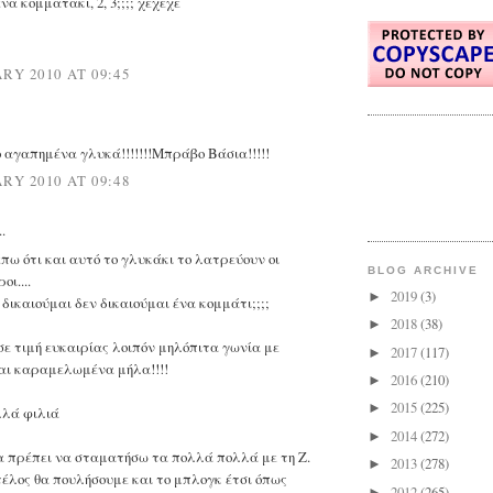
α κομματάκι, 2, 3;;;; χεχεχε
RY 2010 AT 09:45
ο αγαπημένα γλυκά!!!!!!!Μπράβο Βάσια!!!!!
RY 2010 AT 09:48
..
πω ότι και αυτό το γλυκάκι το λατρεύουν οι
BLOG ARCHIVE
οι....
2019
(3)
►
δικαιούμαι δεν δικαιούμαι ένα κομμάτι;;;;
2018
(38)
►
σε τιμή ευκαιρίας λοιπόν μηλόπιτα γωνία με
2017
(117)
►
αι καραμελωμένα μήλα!!!!
2016
(210)
►
2015
(225)
►
λά φιλιά
2014
(272)
►
 πρέπει να σταματήσω τα πολλά πολλά με τη Ζ.
2013
(278)
►
τέλος θα πουλήσουμε και το μπλογκ έτσι όπως
2012
(265)
►