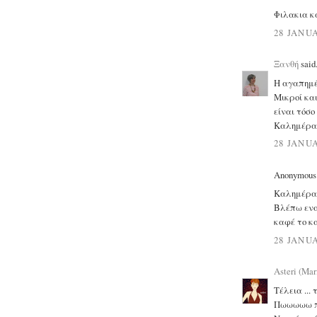
Φιλακια κ
28 JANUA
Ξανθή
said.
Η αγαπημέ
Μικροί και
είναι τόσο
Καλημέρα
28 JANUA
Anonymous s
Καλημέρα
Βλέπω ενα
καφέ το κα
28 JANUA
Asteri (Mar
Τέλεια ..
Πωωωωω π