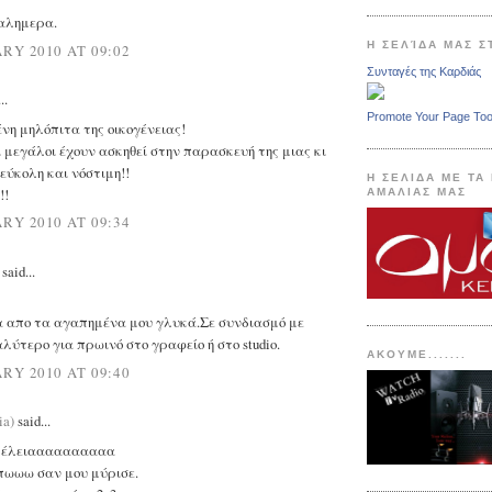
αλημερα.
Η ΣΕΛΊΔΑ ΜΑΣ 
RY 2010 AT 09:02
Συνταγές της Καρδιάς
..
Promote Your Page To
νη μηλόπιτα της οικογένειας!
 μεγάλοι έχουν ασκηθεί στην παρασκευή της μιας κι
 εύκολη και νόστιμη!!
Η ΣΕΛΙΔΑ ΜΕ ΤΑ
!!
ΑΜΑΛΙΑΣ ΜΑΣ
RY 2010 AT 09:34
aid...
 απο τα αγαπημένα μου γλυκά.Σε συνδιασμό με
λύτερο για πρωινό στο γραφείο ή στο studio.
ΑΚΟΥΜΕ.......
RY 2010 AT 09:40
ia)
said...
. τέλειαααααααααα
ωωω σαν μου μύρισε.