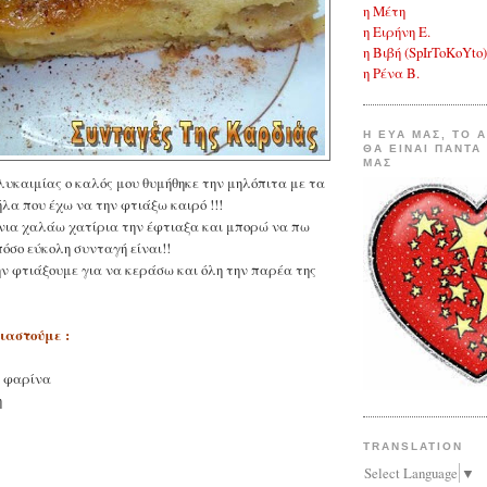
η
Μέτη
η Ειρήνη Ε.
η Βιβή (SpIrToKoYto)
η Ρένα Β.
Η ΕΥΑ ΜΑΣ, ΤΟ 
ΘΑ ΕΙΝΑΙ ΠΑΝΤΑ
ΜΑΣ
λυκαιμίας ο καλός μου θυμήθηκε την μηλόπιτα με τα
α που έχω να την φτιάξω καιρό !!!
άνια χαλάω χατίρια την έφτιαξα και μπορώ να πω
πόσο εύκολη συνταγή είναι!!
ν φτιάξουμε για να κεράσω και όλη την παρέα της
ιαστούμε :
ι φαρίνα
η
TRANSLATION
Select Language
▼