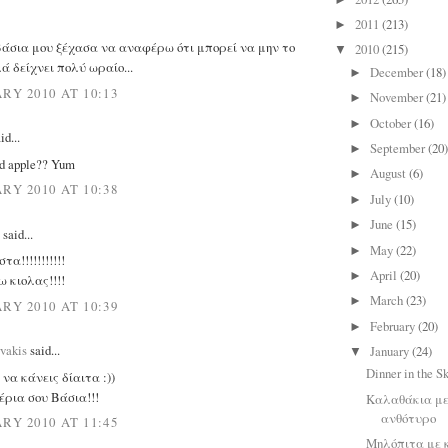
2011
(213)
►
Βάσια μου ξέχασα να αναφέρω ότι μπορεί να μην το
2010
(215)
▼
 δείχνει πολύ ωραίο...
December
(18)
►
RY 2010 AT 10:13
November
(21)
►
October
(16)
►
id...
September
(20
►
d apple?? Yum
August
(6)
►
RY 2010 AT 10:38
July
(10)
►
June
(15)
►
said...
May
(22)
►
α!!!!!!!!!!!
April
(20)
►
 κιολας!!!!
March
(23)
►
RY 2010 AT 10:39
February
(20)
►
vakis
said...
January
(24)
▼
Dinner in the S
να κάνεις δίαιτα :))
έρια σου Βάσια!!!
Καλαθάκια με
ανθότυρο
RY 2010 AT 11:45
Μηλόπιτα με