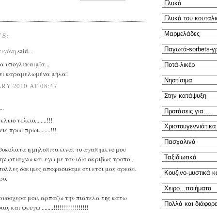
S:
τιγόνη
said...
α υπογλυκαιμία...
ει καραμελωμένα μήλα!
RY 2010 AT 08:47
..
λειο τελειο........!!!
ις πρωι πρωι........!!!
σοκολατα η μηλοπιτα ειναι το αγαπημενο μου
ην φτιαχνω και εγω με τον ιδιο ακριβως τροπο ,
πολλες δοκιμες αποφασισαμε οτι ετσι μας αρεσει
ρο.
υσοχερα μου, αρπαζω την πιατελα της κατω
και φευγω ........!!!!!!!!!!!!!!!!!!