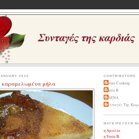
JANUARY 2010
CONTRIBUTORS
ε καραμελωμένα μήλα
Elenis Cooking
Maria B.
ΕΛΕΝΑ
Συνταγές Της Καρ
ΜΑΓΕΙΡΕΥΟΥΝ Μ
η Αμαλία
η Vasia B.