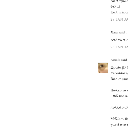
Να πάρω έν
Φιλιά
Καλημέρα
28 JANUA
Xara said...
Από τα πι
28 JANUA
Amali
said.
Ωραία βλέ
περισσότερ
Βάσια μου 
Πωλείται 
μπόλικα κ
πολλά πολ
Μάλλον θα
γιατί στο 