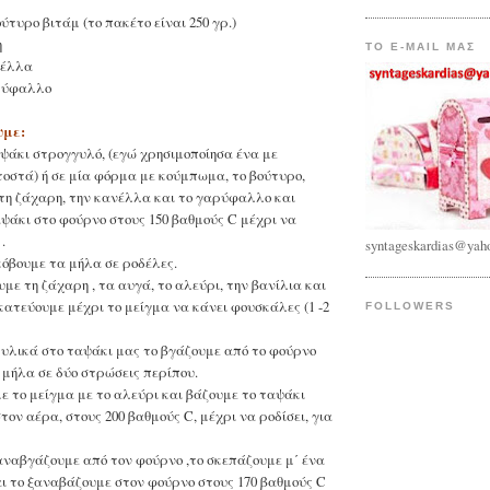
ύτυρο βιτάμ (το πακέτο είναι 250 γρ.)
η
TO E-MAIL ΜΑΣ
νέλλα
αρύφαλλο
υμε:
ψάκι στρογγυλό, (εγώ χρησιμοποίησα ένα με
τοστά) ή σε μία φόρμα με κούμπωμα, το βούτυρο,
τη ζάχαρη, την κανέλλα και το γαρύφαλλο και
ψάκι στο φούρνο στους 150 βαθμούς C μέχρι να
.
syntageskardias@yah
όβουμε τα μήλα σε ροδέλες.
υμε τη ζάχαρη , τα αυγά, το αλεύρι, την βανίλια και
κατεύουμε μέχρι το μείγμα να κάνει φουσκάλες (1 -2
FOLLOWERS
 υλικά στο ταψάκι μας το βγάζουμε από το φούρνο
 μήλα σε δύο στρώσεις περίπου.
 το μείγμα με το αλεύρι και βάζουμε το ταψάκι
τον αέρα, στους 200 βαθμούς C, μέχρι να ροδίσει, για
αναβγάζουμε από τον φούρνο ,το σκεπάζουμε μ΄ ένα
ι το ξαναβάζουμε στον φούρνο στους 170 βαθμούς C