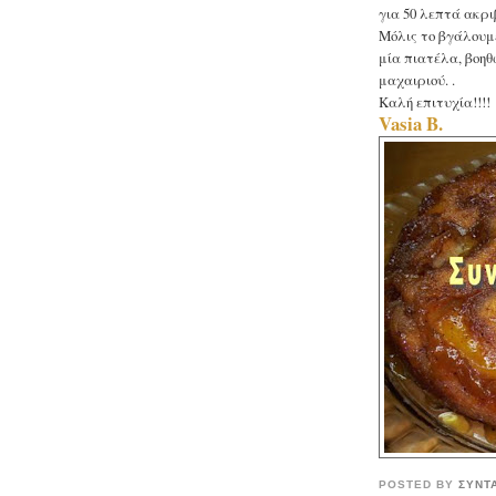
για 50 λεπτά ακρι
Μόλις το βγάλουμ
μία πιατέλα, βοηθ
μαχαιριού. .
Καλή επιτυχία!!!!
Vasia B.
POSTED BY
ΣΥΝΤ