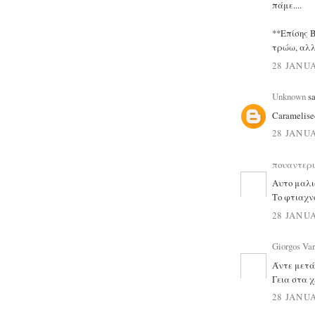
πάμε....
**Επίσης 
τρώω, αλλά
28 JANUA
Unknown
sa
Caramelise
28 JANUA
πουαντερι
Αυτο μαλιστ
Το φτιαχνω
28 JANUA
Giorgos Var
Άντε μετά 
Γεια στα χ
28 JANUA