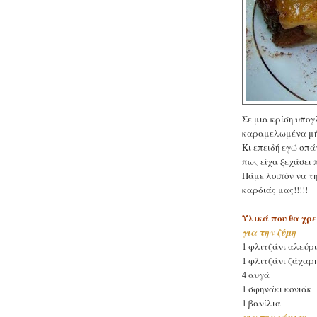
Σε μια κρίση υπογ
καραμελωμένα μήλ
Κι επειδή εγώ σπ
πως είχα ξεχάσει 
Πάμε λοιπόν να τη
καρδιάς μας!!!!!
Υλικά που θα χρε
για την ζύμη
1 φλιτζάνι αλεύρ
1 φλιτζάνι ζάχαρ
4 αυγά
1 σφηνάκι κονιάκ
1 βανίλια