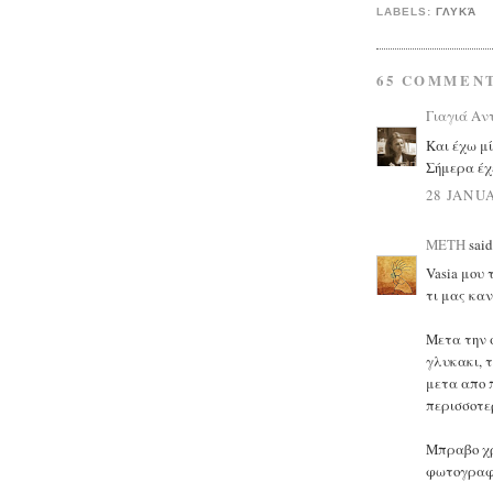
LABELS:
ΓΛΥΚΆ
65 COMMENT
Γιαγιά Αν
Και έχω μί
Σήμερα έχ
28 JANUA
ΜΕΤΗ
said.
Vasia μου τε
τι μας κανε
Μετα την 
γλυκακι, τ
μετα απο 
περισσοτε
Μπραβο χρ
φωτογραφιας 